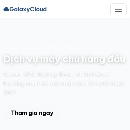
GalaxyCloud
CÔNG TY CÔNG NGHỆ SỐ GALAXY VN
Dịch vụ máy chủ hàng đầu
Server, VPS, Hosting, Email, AI, Software...
Hạ tầng mạnh mẽ, bảo mật cao, hỗ trợ kỹ thuật
24/7.
Tham gia ngay
Xem dịch vụ