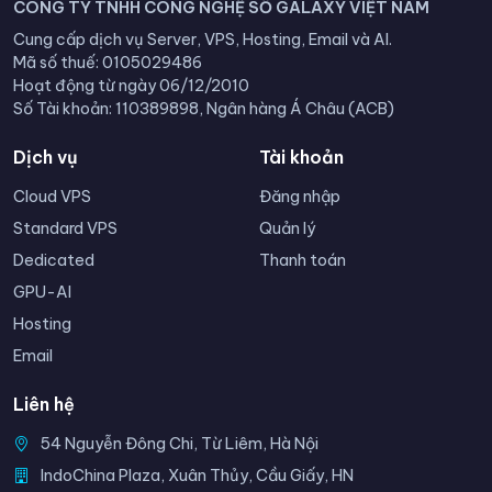
CÔNG TY TNHH CÔNG NGHỆ SỐ GALAXY VIỆT NAM
Cung cấp dịch vụ Server, VPS, Hosting, Email và AI.
Mã số thuế: 0105029486
Hoạt động từ ngày 06/12/2010
Số Tài khoản: 110389898, Ngân hàng Á Châu (ACB)
Dịch vụ
Tài khoản
Cloud VPS
Đăng nhập
Standard VPS
Quản lý
Dedicated
Thanh toán
GPU-AI
Hosting
Email
Liên hệ
54 Nguyễn Đông Chi, Từ Liêm, Hà Nội
IndoChina Plaza, Xuân Thủy, Cầu Giấy, HN